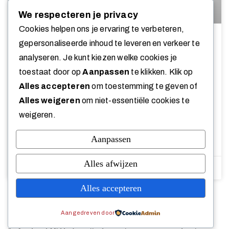
We respecteren je privacy
Cookies helpen ons je ervaring te verbeteren,
Michelinster voor landgoed
gepersonaliseerde inhoud te leveren en verkeer te
Middachten
analyseren. Je kunt kiezen welke cookies je
toestaat door op
Aanpassen
te klikken. Klik op
Landgoed Middachten heeft een Michelinster
Alles accepteren
om toestemming te geven of
ontvangen. De inspecteurs prijzen niet alleen de tuin,
Alles weigeren
om niet-essentiële cookies te
maar ook de unieke collectie schilderijen en portretten
in het kasteel in de nieuwste Michelin reisgids.
weigeren.
Aanpassen
LEES VERDER »
Alles afwijzen
23 september 2024
1
2
3
4
5
Alles accepteren
Aangedreven door