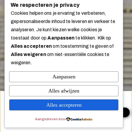
We respecteren je privacy
Cookies helpen ons je ervaring te verbeteren,
gepersonaliseerde inhoud te leveren en verkeer te
analyseren. Je kunt kiezen welke cookies je
toestaat door op
Aanpassen
te klikken. Klik op
Alles accepteren
om toestemming te geven of
Alles weigeren
om niet-essentiële cookies te
weigeren.
Aanpassen
Alles afwijzen
Deze website maakt gebruik van
Alles accepteren
cookies. Door op 'Accepteren' te
klikken, ga je akkoord met het
ACCEPTEREN
gebruik van alle cookies op deze
Aangedreven door
website.